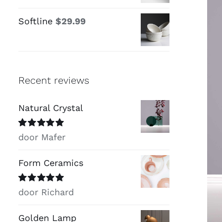
Softline
$
29.99
Recent reviews
Natural Crystal
Beoordeeld
door Mafer
met
5
van 5
Form Ceramics
Beoordeeld
door Richard
met
5
van 5
Golden Lamp