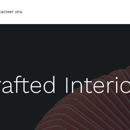
tacteer ons
afted Interi