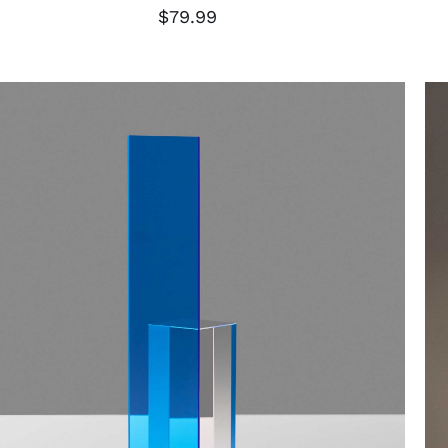
$
79.99
TOEVOEGEN AAN WINKELWAGEN
/
QUICK VIEW