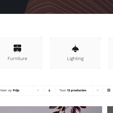
Furniture
Lighting
rteer op
Prijs
Toon
12 producten