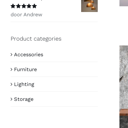
Beoordeeld
door Andrew
met
5
van 5
Product categories
Accessories
Furniture
Lighting
Storage