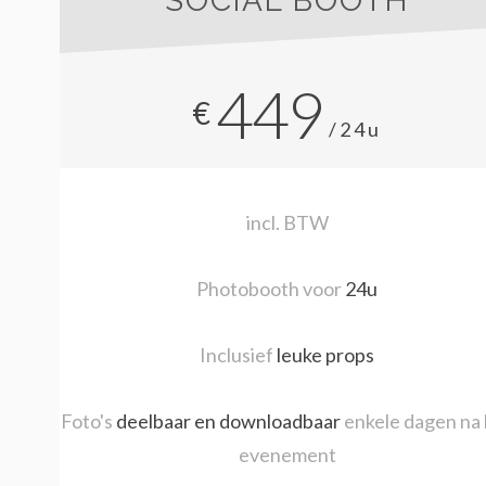
SOCIAL BOOTH
449
€
/24u
incl. BTW
Photobooth voor
24u
Inclusief
leuke props
Foto's
deelbaar en downloadbaar
enkele dagen na
evenement