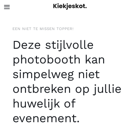
Skip
Toggle
to
Navigation
content
Home
EEN NIET TE MISSEN TOPPER!
Deze stijlvolle
Contacteer ons
photobooth kan
simpelweg niet
ontbreken op jullie
huwelijk of
evenement.