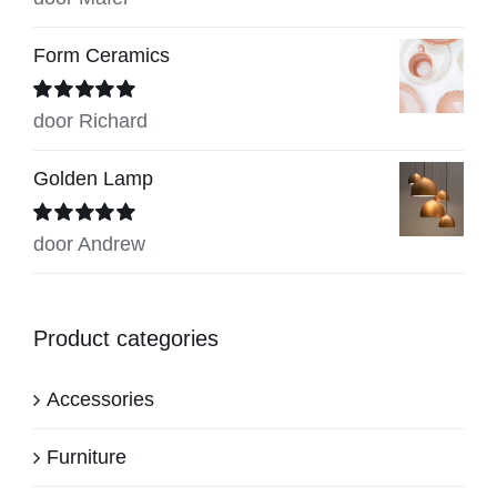
met
5
van 5
Form Ceramics
Beoordeeld
door Richard
met
5
van 5
Golden Lamp
Beoordeeld
door Andrew
met
5
van 5
Product categories
Accessories
Furniture