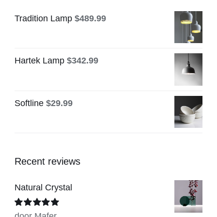
Tradition Lamp
$
489.99
Hartek Lamp
$
342.99
Softline
$
29.99
Recent reviews
Natural Crystal
Beoordeeld
door Mafer