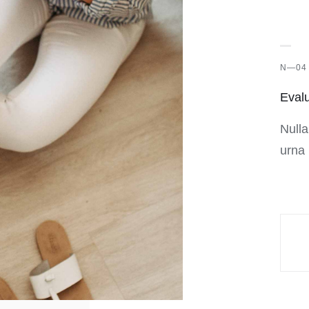
N—04
Eval
Nulla
urna 