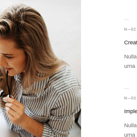
N—02
Crea
Nulla
urna 
N—03
Impl
Nulla
urna 