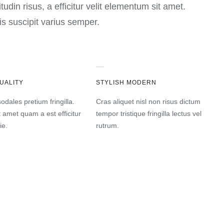
citudin risus, a efficitur velit elementum sit amet.
s suscipit varius semper.
UALITY
STYLISH MODERN
odales pretium fringilla.
Cras aliquet nisl non risus dictum
t amet quam a est efficitur
tempor tristique fringilla lectus vel
ie.
rutrum.