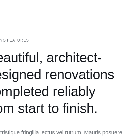
ING FEATURES
autiful, architect-
signed renovations
mpleted reliably
om start to finish.
ristique fringilla lectus vel rutrum. Mauris posuere