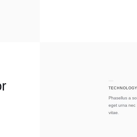
or
TECHNOLOG
Phasellus a sol
eget urna nec 
vitae.