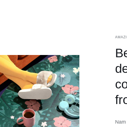
AMAZ
Be
de
co
fr
Nam t