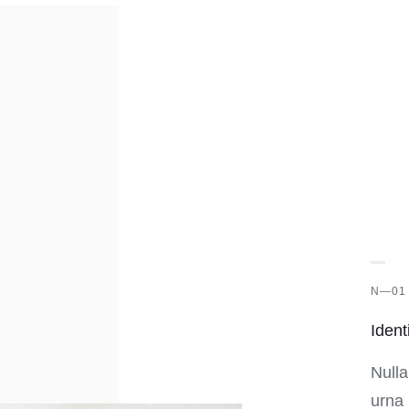
N—01
Ident
Nulla
urna 