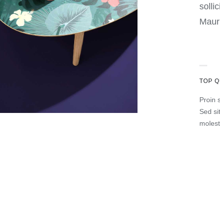
solli
Mauri
TOP Q
Proin s
Sed si
molest